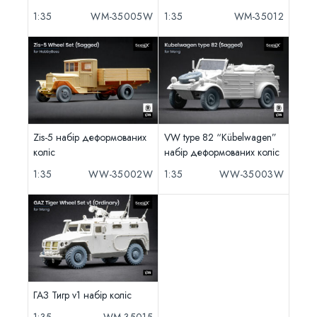
1:35
WM-35005W
1:35
WM-35012
Zis-5 набір деформованих
VW type 82 “Kübelwagen”
коліс
набір деформованих коліс
1:35
WW-35002W
1:35
WW-35003W
ГАЗ Тигр v1 набір коліс