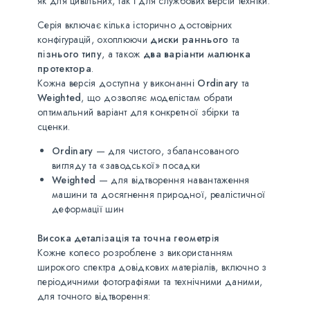
як для цивільних, так і для службових версій техніки.
Серія включає кілька історично достовірних
конфігурацій, охоплюючи
диски раннього
та
пізнього типу
, а також
два варіанти малюнка
протектора
.
Кожна версія доступна у виконанні
Ordinary
та
Weighted
, що дозволяє моделістам обрати
оптимальний варіант для конкретної збірки та
сценки.
Ordinary
— для чистого, збалансованого
вигляду та «заводської» посадки
Weighted
— для відтворення навантаження
машини та досягнення природної, реалістичної
деформації шин
Висока деталізація та точна геометрія
Кожне колесо розроблене з використанням
широкого спектра довідкових матеріалів, включно з
періодичними фотографіями та технічними даними,
для точного відтворення: