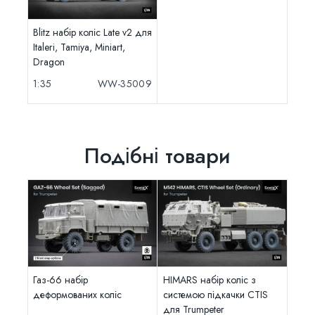
Blitz набір коліс Late v2 для
Italeri, Tamiya, Miniart,
Dragon
1:35
WW-35009
Подібні товари
Газ-66 набір
HIMARS набір коліс з
деформованих коліс
системою підкачки CTIS
для Trumpeter