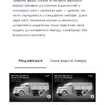
Тривалий термін служби та численні виробничі
варіації призвели до помітних відмінностей у
конструкції коліс і малюнках шин — деталях, які
часто спрощуються у стандартних наборах. Дана
серія коліс покликана усунути ці неточності,
дозволяючи моделістам точно прив’язати свою
модель до конкретного періоду, конфігурації або
візуального прототипу.
Модифікація
Інша версія товару