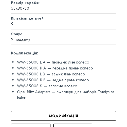
Розмір коробки
55x80x30
Кількість деталей
9
Статус
У продажу
Комплектація:
WW-35008 L A — переднє ліве колесо
WW-35008 R A — переднє праве колесо
WW-35008 L B — заднє ліве колесо
WW-35008 R B — заднє праве колесо
WW-35008 S — запасне колесо
Opel Blitz Adapters — адаптери для наборів Tamiya та
Italeri
МОДИФІКАЦІЯ