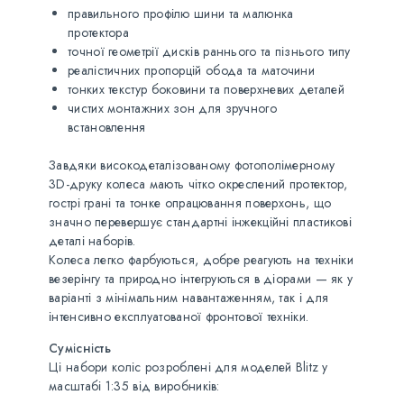
правильного профілю шини та малюнка
протектора
точної геометрії дисків раннього та пізнього типу
реалістичних пропорцій обода та маточини
тонких текстур боковини та поверхневих деталей
чистих монтажних зон для зручного
встановлення
Завдяки високодеталізованому фотополімерному
3D-друку колеса мають чітко окреслений протектор,
гострі грані та тонке опрацювання поверхонь, що
значно перевершує стандартні інжекційні пластикові
деталі наборів.
Колеса легко фарбуються, добре реагують на техніки
везерінгу та природно інтегруються в діорами — як у
варіанті з мінімальним навантаженням, так і для
інтенсивно експлуатованої фронтової техніки.
Сумісність
Ці набори коліс розроблені для моделей Blitz у
масштабі 1:35 від виробників: