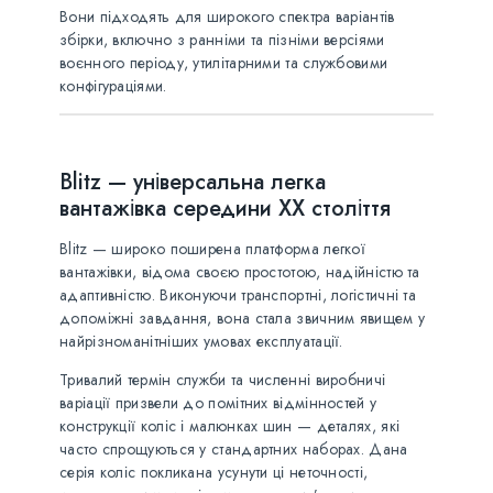
Вони підходять для широкого спектра варіантів
збірки, включно з ранніми та пізніми версіями
воєнного періоду, утилітарними та службовими
конфігураціями.
Blitz — універсальна легка
вантажівка середини XX століття
Blitz — широко поширена платформа легкої
вантажівки, відома своєю простотою, надійністю та
адаптивністю. Виконуючи транспортні, логістичні та
допоміжні завдання, вона стала звичним явищем у
найрізноманітніших умовах експлуатації.
Тривалий термін служби та численні виробничі
варіації призвели до помітних відмінностей у
конструкції коліс і малюнках шин — деталях, які
часто спрощуються у стандартних наборах. Дана
серія коліс покликана усунути ці неточності,