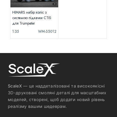
HIMARS набір коліс з
системою підкачки CTIS
для Trumpeter
1:35
WM-35012
ScaleX
— це наддеталізовані та високоякісні
3D-друковані смоляні деталі для масштабних
моделей, створені, щоб додати новий рівень
реалізму вашим шедеврам.