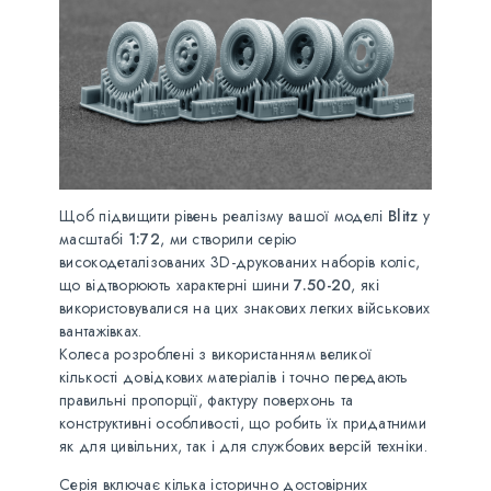
Щоб підвищити рівень реалізму вашої моделі
Blitz
у
масштабі
1:72
, ми створили серію
високодеталізованих 3D-друкованих наборів коліс,
що відтворюють характерні шини
7.50-20
, які
використовувалися на цих знакових легких військових
вантажівках.
Колеса розроблені з використанням великої
кількості довідкових матеріалів і точно передають
правильні пропорції, фактуру поверхонь та
конструктивні особливості, що робить їх придатними
як для цивільних, так і для службових версій техніки.
Серія включає кілька історично достовірних