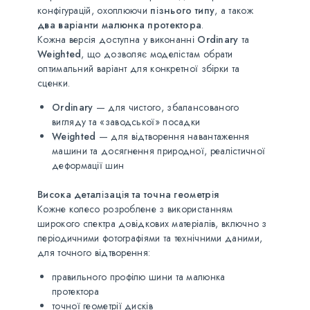
конфігурацій, охоплюючи
пізнього типу
, а також
два варіанти малюнка протектора
.
Кожна версія доступна у виконанні
Ordinary
та
Weighted
, що дозволяє моделістам обрати
оптимальний варіант для конкретної збірки та
сценки.
Ordinary
— для чистого, збалансованого
вигляду та «заводської» посадки
Weighted
— для відтворення навантаження
машини та досягнення природної, реалістичної
деформації шин
Висока деталізація та точна геометрія
Кожне колесо розроблене з використанням
широкого спектра довідкових матеріалів, включно з
періодичними фотографіями та технічними даними,
для точного відтворення:
правильного профілю шини та малюнка
протектора
точної геометрії дисків