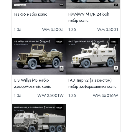
Газ-66 набір коліс
HMMWV MT/R 24-bolt
набір коліс
1:35
WM-35005
1:35
WM-35001
U.S Willys MB набір
ГАЗ Тигр v2 (з захистом)
деформованих коліс
набір деформованих коліс
1:35
WW-35001W
1:35
WM-35016W