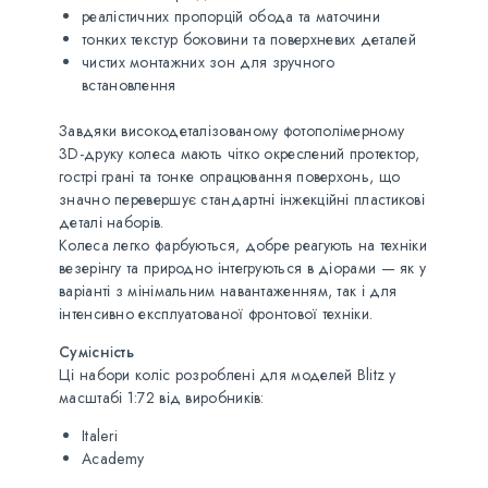
реалістичних пропорцій обода та маточини
тонких текстур боковини та поверхневих деталей
чистих монтажних зон для зручного
встановлення
Завдяки високодеталізованому фотополімерному
3D-друку колеса мають чітко окреслений протектор,
гострі грані та тонке опрацювання поверхонь, що
значно перевершує стандартні інжекційні пластикові
деталі наборів.
Колеса легко фарбуються, добре реагують на техніки
везерінгу та природно інтегруються в діорами — як у
варіанті з мінімальним навантаженням, так і для
інтенсивно експлуатованої фронтової техніки.
Сумісність
Ці набори коліс розроблені для моделей Blitz у
масштабі 1:72 від виробників:
Italeri
Academy