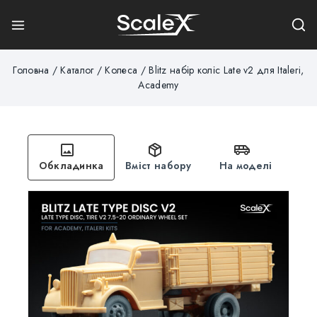
Головна
/
Каталог
/
Колеса
/
Blitz набір коліс Late v2 для Italeri,
Academy
Обкладинка
Вміст набору
На моделі