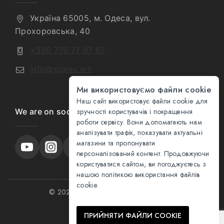
Україна 65005, м. Одеса, вул.
Прохоровська, 40
+380 770 77 97 67
info@scalex.art
Ми використовуємо файли cookie
Наш сайт використовує файли cookie для
We are on social media
зручності користувачів і покращення
роботи сервісу. Вони допомагають нам
аналізувати трафік, показувати актуальні
магазини та пропонувати
персоналізований контент. Продовжуючи
користуватися сайтом, ви погоджуєтесь з
нашою політикою використання файлів
cookie.
© 2026 ScaleX. Scale Realism, Elevated.
,
ПРИЙНЯТИ ФАЙЛИ COOKIE