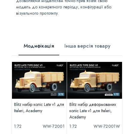
дозволяючи моделістам точно прив’язати свою
модель до конкретного періоду, конфігурації або
візуального прототипу.
Модифікація
Інша версія товару
Blitz набір коліс Late v1 для
Blitz набір деформованих
Italeri, Academy
коліс Late v1 для Italeri,
Academy
1:72
WW-72001
1:72
WW-72001W