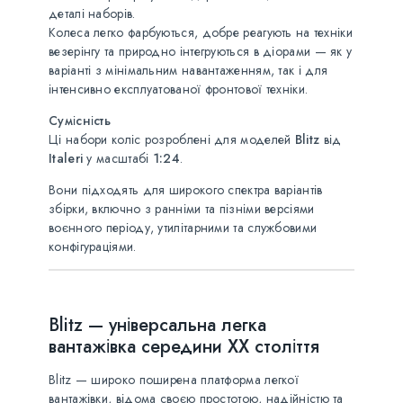
деталі наборів.
Колеса легко фарбуються, добре реагують на техніки
везерінгу та природно інтегруються в діорами — як у
варіанті з мінімальним навантаженням, так і для
інтенсивно експлуатованої фронтової техніки.
Сумісність
Ці набори коліс розроблені для моделей
Blitz
від
Italeri
у масштабі
1:24
.
Вони підходять для широкого спектра варіантів
збірки, включно з ранніми та пізніми версіями
воєнного періоду, утилітарними та службовими
конфігураціями.
Blitz — універсальна легка
вантажівка середини XX століття
Blitz — широко поширена платформа легкої
вантажівки, відома своєю простотою, надійністю та