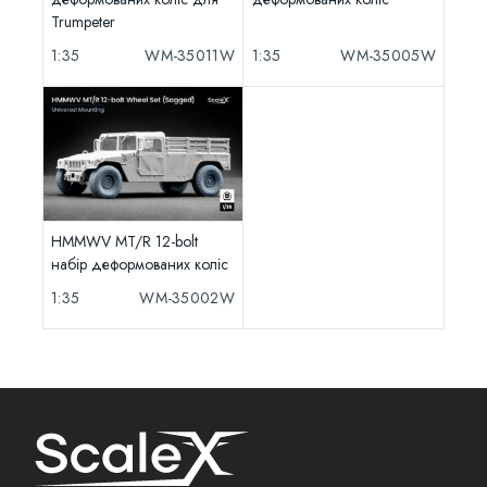
Trumpeter
1:35
WM-35011W
1:35
WM-35005W
HMMWV MT/R 12-bolt
набір деформованих коліс
1:35
WM-35002W