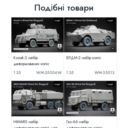
Подібні товари
Kozak-2 набір
БРДМ-2 набір коліс
деформованих коліс
1:35
WM-35006W
1:35
WM-35013
HIMARS набір
Газ-66 набір
деформованих коліс для
деформованих коліс