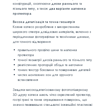
конфігурацій, охоплюючи
диски раннього
та
пізнього типу
, а також
два варіанти малюнка
протектора
.
Висока деталізація та точна геометрія
Кожне колесо розроблене з використанням
широкого спектра довідкових матеріалів, включно з
періодичними фотографіями та технічними даними,
для точного відтворення:
правильного профілю шини та малюнка
протектора
точної геометрії дисків раннього та пізнього типу
реалістичних пропорцій обода та маточини
тонких текстур боковини та поверхневих деталей
чистих монтажних зон для зручного
встановлення
Завдяки високодеталізованому фотополімерному
3D-друку колеса мають чітко окреслений протектор,
гострі грані та тонке опрацювання поверхонь, що
значно перевершує стандартні інжекційні пластикові