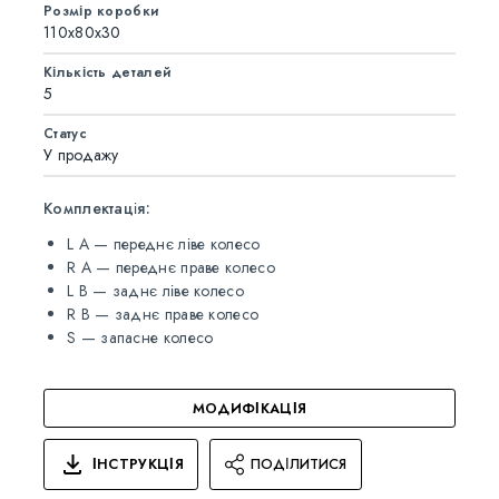
Розмір коробки
110x80x30
Кількість деталей
5
Статус
У продажу
Комплектація:
L A — переднє ліве колесо
R A — переднє праве колесо
L B — заднє ліве колесо
R B — заднє праве колесо
S — запасне колесо
МОДИФІКАЦІЯ
ІНСТРУКЦІЯ
ПОДІЛИТИСЯ