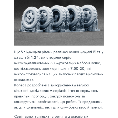
Щоб підвищити рівень реалізму вашої моделі
Blitz
у
масштабі
1:24
, ми створили серію
високодеталізованих 3D-друкованих наборів коліс,
що відтворюють характерні шини
7.50-20
, які
використовувалися на цих знакових легких військових
вантажівках.
Колеса розроблені з використанням великої
кількості довідкових матеріалів і точно передають
правильні пропорції, фактуру поверхонь та
конструктивні особливості, що робить їх придатними
як для цивільних, так і для службових версій техніки.
Серія включає кілька історично достовірних