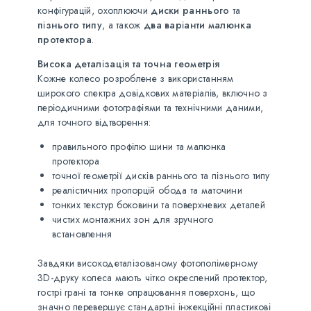
конфігурацій, охоплюючи
диски раннього
та
пізнього типу
, а також
два варіанти малюнка
протектора
.
Висока деталізація та точна геометрія
Кожне колесо розроблене з використанням
широкого спектра довідкових матеріалів, включно з
періодичними фотографіями та технічними даними,
для точного відтворення:
правильного профілю шини та малюнка
протектора
точної геометрії дисків раннього та пізнього типу
реалістичних пропорцій обода та маточини
тонких текстур боковини та поверхневих деталей
чистих монтажних зон для зручного
встановлення
Завдяки високодеталізованому фотополімерному
3D-друку колеса мають чітко окреслений протектор,
гострі грані та тонке опрацювання поверхонь, що
значно перевершує стандартні інжекційні пластикові