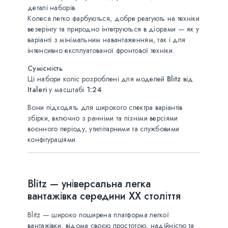
деталі наборів.
Колеса легко фарбуються, добре реагують на техніки
везерінгу та природно інтегруються в діорами — як у
варіанті з мінімальним навантаженням, так і для
інтенсивно експлуатованої фронтової техніки.
Сумісність
Ці набори коліс розроблені для моделей
Blitz
від
Italeri
у масштабі
1:24
.
Вони підходять для широкого спектра варіантів
збірки, включно з ранніми та пізніми версіями
воєнного періоду, утилітарними та службовими
конфігураціями.
Blitz — універсальна легка
вантажівка середини XX століття
Blitz — широко поширена платформа легкої
вантажівки, відома своєю простотою, надійністю та