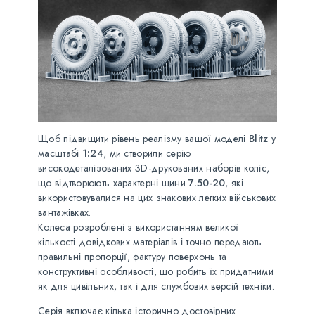
Щоб підвищити рівень реалізму вашої моделі
Blitz
у
масштабі
1:24
, ми створили серію
високодеталізованих 3D-друкованих наборів коліс,
що відтворюють характерні шини
7.50-20
, які
використовувалися на цих знакових легких військових
вантажівках.
Колеса розроблені з використанням великої
кількості довідкових матеріалів і точно передають
правильні пропорції, фактуру поверхонь та
конструктивні особливості, що робить їх придатними
як для цивільних, так і для службових версій техніки.
Серія включає кілька історично достовірних