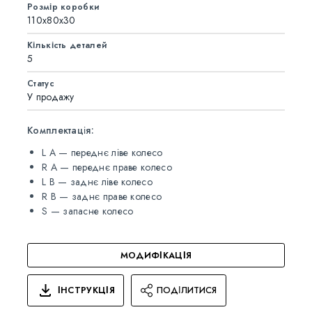
Розмір коробки
110x80x30
Кількість деталей
5
Статус
У продажу
Комплектація:
L A — переднє ліве колесо
R A — переднє праве колесо
L B — заднє ліве колесо
R B — заднє праве колесо
S — запасне колесо
МОДИФІКАЦІЯ
ІНСТРУКЦІЯ
ПОДІЛИТИСЯ