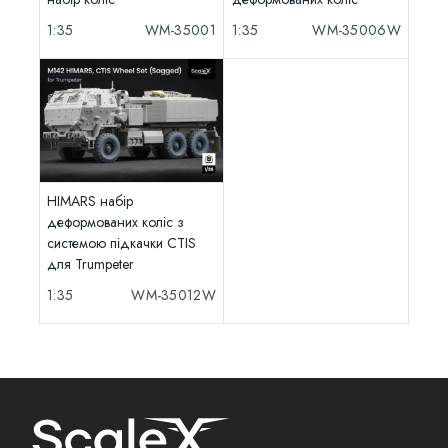
1:35
WM-35001
1:35
WM-35006W
HIMARS набір
деформованих коліс з
системою підкачки CTIS
для Trumpeter
1:35
WM-35012W