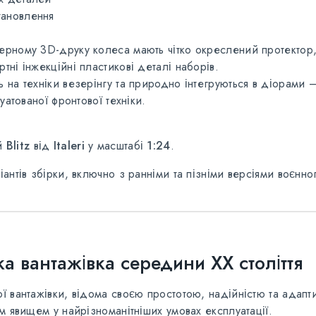
тановлення
рному 3D-друку колеса мають чітко окреслений протектор, 
ні інжекційні пластикові деталі наборів.
на техніки везерінгу та природно інтегруються в діорами — 
уатованої фронтової техніки.
ей
Blitz
від
Italeri
у масштабі
1:24
.
антів збірки, включно з ранніми та пізніми версіями воєнн
ка вантажівка середини XX століття
 вантажівки, відома своєю простотою, надійністю та адапти
м явищем у найрізноманітніших умовах експлуатації.