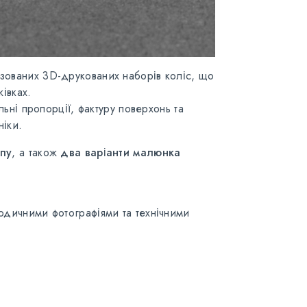
ізованих 3D-друкованих наборів коліс, що
жівках.
ьні пропорції, фактуру поверхонь та
ніки.
ипу
, а також
два варіанти малюнка
одичними фотографіями та технічними