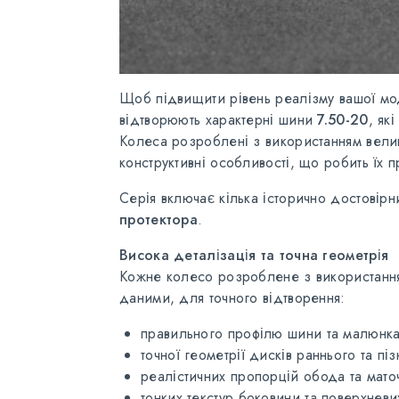
Щоб підвищити рівень реалізму вашої м
відтворюють характерні шини
7.50-20
, як
Колеса розроблені з використанням велико
конструктивні особливості, що робить їх п
Серія включає кілька історично достовір
протектора
.
Висока деталізація та точна геометрія
Кожне колесо розроблене з використання
даними, для точного відтворення:
правильного профілю шини та малюнка
точної геометрії дисків раннього та піз
реалістичних пропорцій обода та мато
тонких текстур боковини та поверхнев