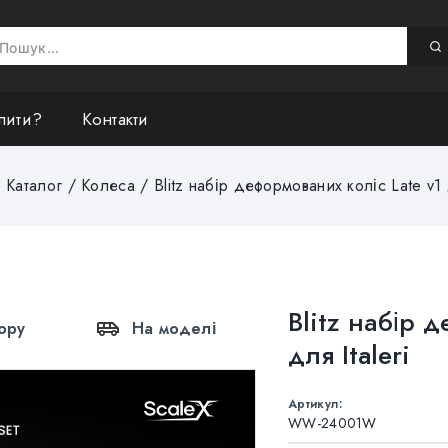
пити?
Контакти
/
Каталог
/
Колеса
/
Blitz набір деформованих коліс Late v1 д
Blitz набір 
ору
На моделі
для Italeri
Артикул:
WW-24001W