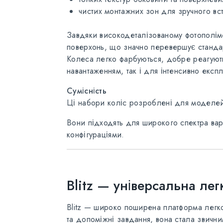
чистих монтажних зон для зручного вс
Завдяки високодеталізованому фотополіме
поверхонь, що значно перевершує стандарт
Колеса легко фарбуються, добре реагують 
навантаженням, так і для інтенсивно експл
Сумісність
Ці набори коліс розроблені для модел
Вони підходять для широкого спектра варі
конфігураціями.
Blitz — універсальна лег
Blitz — широко поширена платформа легкої
та допоміжні завдання, вона стала звични