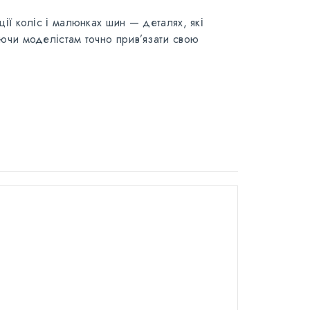
ції коліс і малюнках шин — деталях, які
яючи моделістам точно прив’язати свою