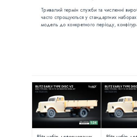
Тривалий термін служби та численні вироб
часто спрощуються у стандартних наборах.
модель до конкретного періоду, конфігура
Blitz набір деформованих
Blitz набір д