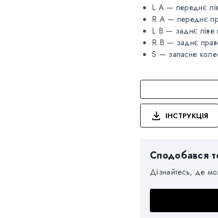
L A — переднє лі
R A — переднє пр
L B — заднє ліве
R B — заднє прав
S — запасне коле
ІНСТРУКЦІЯ
Сподобався т
Дізнайтесь, де м