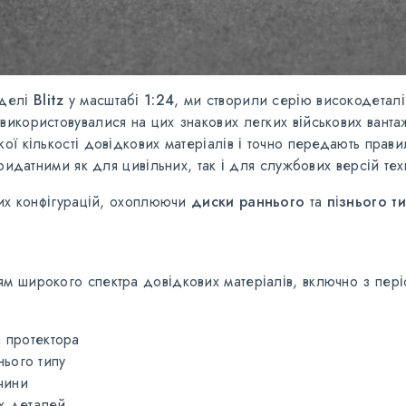
оделі
Blitz
у масштабі
1:24
, ми створили серію високодетал
і використовувалися на цих знакових легких військових ванта
ї кількості довідкових матеріалів і точно передають правил
ридатними як для цивільних, так і для службових версій тех
них конфігурацій, охоплюючи
диски раннього
та
пізнього т
м широкого спектра довідкових матеріалів, включно з пері
 протектора
нього типу
чини
их деталей