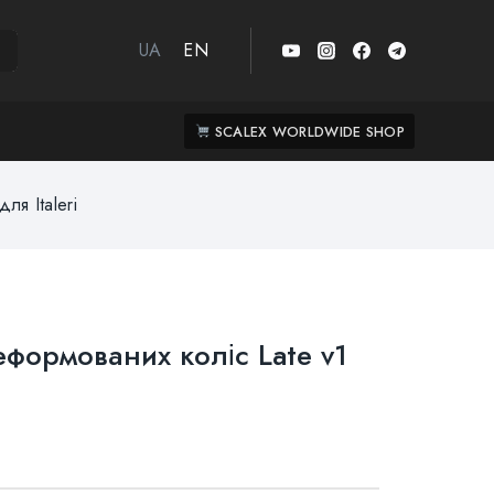
UA
EN
SCALEX WORLDWIDE SHOP
ля Italeri
деформованих коліс Late v1