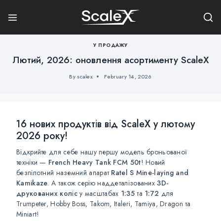
У ПРОДАЖУ
Лютий, 2026: оновлення асортименту ScaleX
By
scalex
February 14, 2026
16 нових продуктів від ScaleX у лютому
2026 року!
Відкрийте для себе нашу першу модель броньованої
техніки —
French Heavy Tank FCM 50t
! Новий
безпілотний наземний апарат
Ratel S Mine-laying and
Kamikaze
. А також серію наддеталізованих
3D-
друкованих коліс
у масштабах
1:35
та
1:72
для
Trumpeter, Hobby Boss, Takom, Italeri, Tamiya, Dragon та
Miniart!