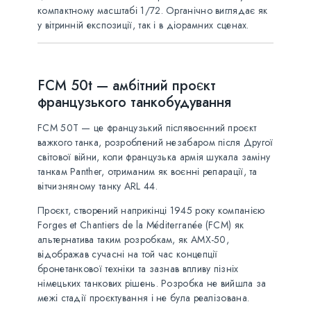
компактному масштабі 1/72. Органічно виглядає як
у вітринній експозиції, так і в діорамних сценах.
FCM 50t — амбітний проєкт
французького танкобудування
FCM 50T — це французький післявоєнний проєкт
важкого танка, розроблений незабаром після Другої
світової війни, коли французька армія шукала заміну
танкам Panther, отриманим як воєнні репарації, та
вітчизняному танку ARL 44.
Проєкт, створений наприкінці 1945 року компанією
Forges et Chantiers de la Méditerranée (FCM) як
альтернатива таким розробкам, як AMX-50,
відображав сучасні на той час концепції
бронетанкової техніки та зазнав впливу пізніх
німецьких танкових рішень. Розробка не вийшла за
межі стадії проєктування і не була реалізована.