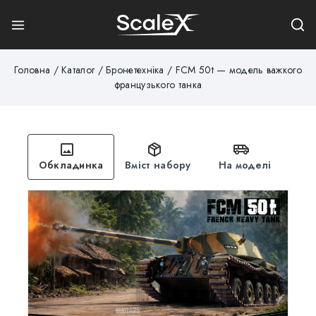
Головна
/
Каталог
/
Бронетехніка
/
FCM 50t — модель важкого
французького танка
Обкладинка
Вміст набору
На моделі