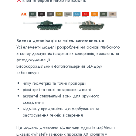
клей та фарба в набір не входять
Висока деталізація та якість виготовлення
Усі елементи моделі розроблені на основі глибокого
аналізу доступних історичних матеріалів, креслень та
фотодокументації.
Високороздільний фотополімерний 3D-друк
забезпечує:
чітку геометрію та точні пропорції
різкі краї та тонкі поверхневі деталі
акуратні стикувальні зони для зручного
складання
відмінну придатність до фарбування та
застосування технік зістарення
Ця модель дозволяє відтворити один із найбільш
цікавих «what-if» танкових проєктів ХХ століття у