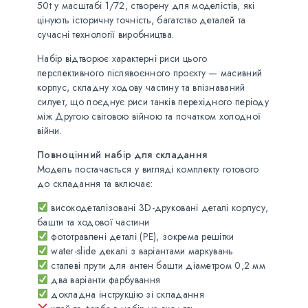
50t у масштабі 1/72, створену для моделістів, які
цінують історичну точність, багатство деталей та
сучасні технології виробництва.
Набір відтворює характерні риси цього
перспективного післявоєнного проєкту — масивний
корпус, складну ходову частину та впізнаваний
силует, що поєднує риси танків перехідного періоду
між Другою світовою війною та початком холодної
війни.
Повноцінний набір для складання
Модель постачається у вигляді комплекту готового
до складання та включає:
високодеталізовані 3D-друковані деталі корпусу,
башти та ходової частини
фототравлені деталі (PE), зокрема решітки
water-slide декалі з варіантами маркувань
сталеві прути для антен башти діаметром 0,2 мм
два варіанти фарбування
докладна інструкцію зі складання