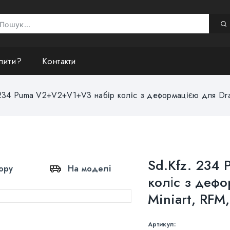
пити?
Контакти
234 Puma V2+V2+V1+V3 набір коліс з деформацією для Dragon,
Sd.Kfz. 234
ору
На моделі
коліс з деф
Miniart, RFM, 
Артикул: