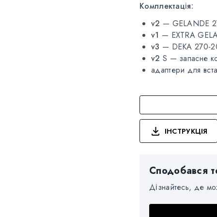
Комплектація:
v2
— GELANDE 270
v1
— EXTRA GELAN
v3
— DEKA 270-20
v2
S — запасне к
адаптери для вста
ІНСТРУКЦІЯ
Сподобався т
Дізнайтесь, де м