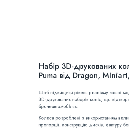
Набір 3D-друкованих ко
Puma від Dragon, Miniart,
Щоб підвищити рівень реалізму вашої м
3D-друкованих наборів коліс, що відтво
бронеавтомобілях.
Колеса розроблені з використанням велик
пропорції, конструкцію дисків, фактуру б