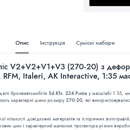
Опис
Інструкція
Сумісні набори
ліс V2+V2+V1+V3 (270-20) з дефор
 RFM, Italeri, AK Interactive, 1:35 м
оделі бронеавтомобіля
Sd.Kfz. 234 Puma
у масштабі 1:35, м
рюють характерні шини розміру
270-20
, які використовували
ої кількості довідкових матеріалів та історичних фотограф
оковин шин і характерний малюнок протектора різних виробн