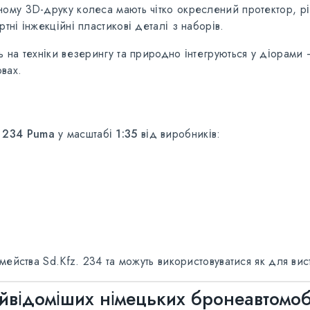
му 3D-друку колеса мають чітко окреслений протектор, різ
ні інжекційні пластикові деталі з наборів.
на техніки везерингу та природно інтегруються у діорами — 
вах.
. 234 Puma
у масштабі
1:35
від виробників:
мейства Sd.Kfz. 234 та можуть використовуватися як для вис
йвідоміших німецьких бронеавтомобіл