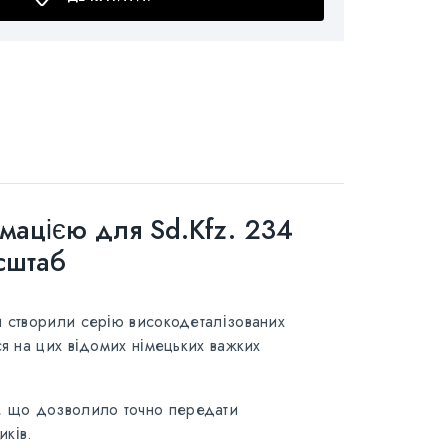
мацією для Sd.Kfz. 234
асштаб
и створили серію високодеталізованих
ся на цих відомих німецьких важких
ій, що дозволило точно передати
иків.