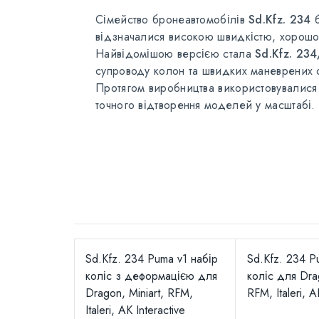
Сімейство бронеавтомобілів
Sd.Kfz. 234
б
відзначалися високою швидкістю, хорошо
Найвідомішою версією стала
Sd.Kfz. 23
супроводу колон та швидких маневрених 
Протягом виробництва використовувалися 
точного відтворення моделей у масштабі.
Sd.Kfz. 234 Puma v1 набір
Sd.Kfz. 234 P
коліс з деформацією для
коліс для Drag
Dragon, Miniart, RFM,
RFM, Italeri, A
Italeri, AK Interactive