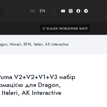
UA
EN
🛒 SCALEX WORLDWIDE SHOP
 Miniart, RFM, Italeri, AK Interactive
 Puma V2+V2+V1+V3 набір
ормацією для Dragon,
Italeri, AK Interactive