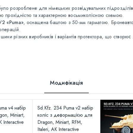
уло розроблене для німецьких розвідувальних підрозділів 
ю прохідністю та характерною восьмиколісною схемою.
4/2 «Puma»
, оснащена баштою з 50-мм гарматою. Бронеавто
операцій.
шини різних виробників і варіантів протектора, що створює
Модифікація
uma v4 набір
Sd.Kfz. 234 Puma v2 набір
on, Miniart,
коліс з деформацією для
K Interactive
Dragon, Miniart, RFM,
Italeri, AK Interactive