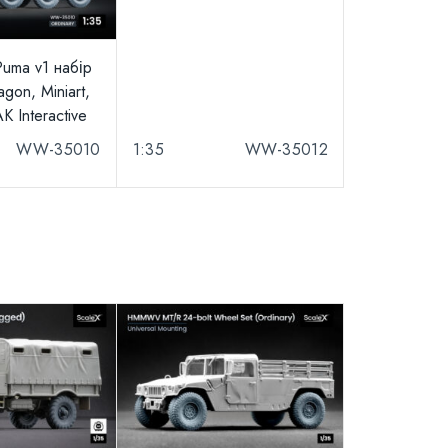
Puma v1 набір
gon, Miniart,
AK Interactive
WW-35010
1:35
WW-35012