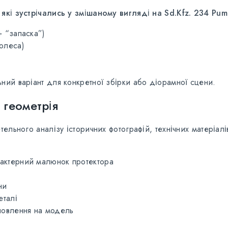
які зустрічались у змішаному вигляді на Sd.Kfz. 234 Pum
 “запаска”)
олеса)
ий варіант для конкретної збірки або діорамної сцени.
 геометрія
тельного аналізу історичних фотографій, технічних матеріа
рактерний малюнок протектора
ни
еталі
ановлення на модель