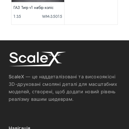
ГАЗ Тигр v1 набір коліс
1:35
WM-35015
ScaleX
— це наддеталізовані та високоякісні
3D-друковані смоляні деталі для масштабних
моделей, створені, щоб додати новий рівень
реалізму вашим шедеврам.
Навігація