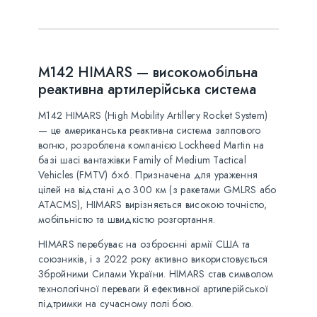
M142 HIMARS — високомобільна
реактивна артилерійська система
M142 HIMARS (High Mobility Artillery Rocket System)
— це американська реактивна система залпового
вогню, розроблена компанією Lockheed Martin на
базі шасі вантажівки Family of Medium Tactical
Vehicles (FMTV) 6×6. Призначена для ураження
цілей на відстані до 300 км (з ракетами GMLRS або
ATACMS), HIMARS вирізняється високою точністю,
мобільністю та швидкістю розгортання.
HIMARS перебуває на озброєнні армії США та
союзників, і з 2022 року активно використовується
Збройними Силами України. HIMARS став символом
технологічної переваги й ефективної артилерійської
підтримки на сучасному полі бою.