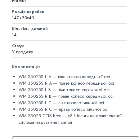
Foreart
Розмір коробки
140x95x40
Кількість деталей
14
Статус
У продажу
Комплектація:
WM 35025S L A — ліве колесо передньої осі
WM 35025S R A — праве колесо передньої осі
WM 35025S L B — ліве колесо середньої осі
WM 35025S R B — праве колесо середньої осі
WM 35025S L C — ліве колесо тильної осі
WM 35025S R C — праве колесо тильної осі
WM 35025 CTIS hoss — x8 Шланги централізованої
система надування повітря