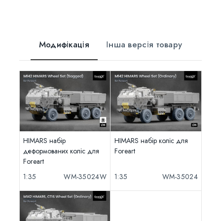
Модифікація
Інша версія товару
HIMARS набір
HIMARS набір коліс для
деформованих коліс для
Foreart
Foreart
1:35
WM-35024W
1:35
WM-35024