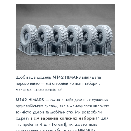
Щоб ваша модель
M142 HIMARS
виглядала
переконливо — ми створили колісні набори з
максимальною точністю!
M142 HIMARS
— одна з найвідоміших сучасних
артилерійських систем, яка відзначилася високою
точністю ударів та мобільністю. Ми розробили
одразу
вісім варіантів колісних наборів
(4 для
Trumpeter та 4 для Foreart), які дозволяють
вдосконалити масштабні моделі HIMARS і