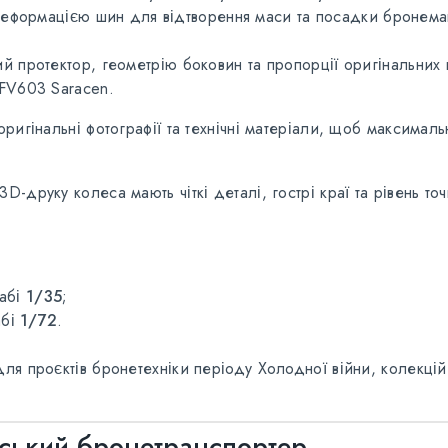
еформацією шин для відтворення маси та посадки бронем
й протектор, геометрію боковин та пропорції оригінальних
 FV603 Saracen.
ригінальні фотографії та технічні матеріали, щоб максимал
-друку колеса мають чіткі деталі, гострі краї та рівень то
табі
1/35
;
абі
1/72
.
я проєктів бронетехніки періоду Холодної війни, колекцій б
ський бронетранспортер