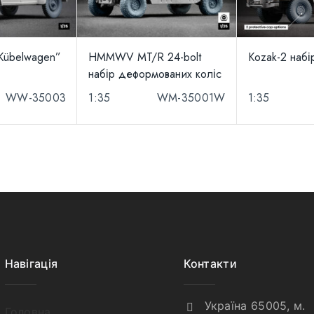
Kübelwagen”
HMMWV MT/R 24-bolt
Kozak-2 набі
набір деформованих коліс
WW-35003
1:35
WM-35001W
1:35
Навігація
Контакти
Україна 65005, м.
Головна