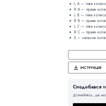
L A — ліве колес
R A — праве коле
L B — ліве колес
R B — праве коле
L C — ліве колес
R C — праве коле
S — запасне коле
ІНСТРУКЦІЯ
Сподобався т
Дізнайтесь, де м