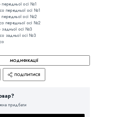
о передньої осі №1
со передньої осі №1
о передньої осі №2
со передньої осі №2
о задньої осі №3
со задньої осі №3
со
МОДИФІКАЦІЇ
ПОДІЛИТИСЯ
овар?
ожна придбати