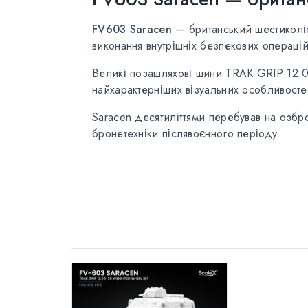
FV603 Saracen
— британський шестиколіс
виконання внутрішніх безпекових операцій
Великі позашляхові шини TRAK GRIP 12.00
найхарактерніших візуальних особливост
Saracen десятиліттями перебував на озбр
бронетехніки післявоєнного періоду.