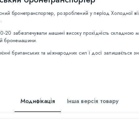
ний бронетранспортер, розроблений у період Холодної війн
.
-20 забезпечували машині високу прохідність складною мі
ей бронемашини.
оєнні британських та міжнародних сил і досі залишається 
Модифікація
Інша версія товару