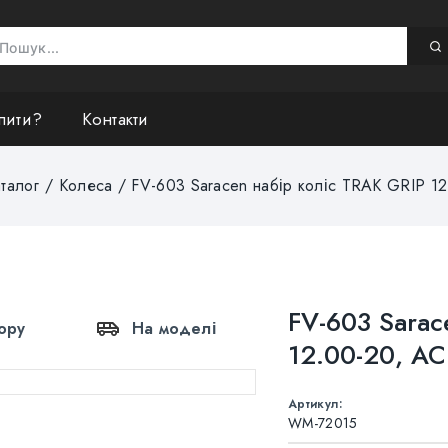
пити?
Контакти
талог
/
Колеса
/
FV-603 Saracen набір коліс TRAK GRIP 1
FV-603 Sarac
ору
На моделі
12.00-20, AC
Артикул:
WM-72015