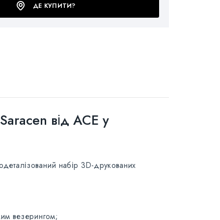
ДЕ КУПИТИ?
Saracen від ACE у
кодеталізований набір 3D-друкованих
ким везерингом;