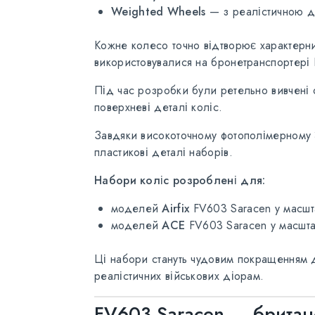
Weighted Wheels
— з реалістичною д
Кожне колесо точно відтворює характерни
використовувалися на бронетранспортері
Під час розробки були ретельно вивчені о
поверхневі деталі коліс.
Завдяки високоточному фотополімерному 3D
пластикові деталі наборів.
Набори коліс розроблені для:
моделей
Airfix
FV603 Saracen у масш
моделей
ACE
FV603 Saracen у масшт
Ці набори стануть чудовим покращенням дл
реалістичних військових діорам.
FV603 Saracen — британ