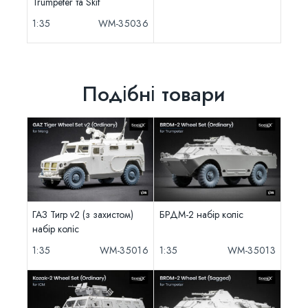
Trumpeter та Skif
1:35
WM-35036
Подібні товари
ГАЗ Тигр v2 (з захистом)
БРДМ-2 набір коліс
набір коліс
1:35
WM-35016
1:35
WM-35013