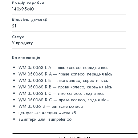
Розмір коробки
140x95x40
Кількість деталей
21
Статус
У продажу
Комплектація:
WM 35036S L A — ліве колесо, передня вісь
WM 35036S R A — праве колесо, передня вісь
WM 35036S L B — ліве колесо, середня вісь
WM 35036S R B — праве колесо, середня вісь
WM 35036S L C — ліве колесо, задня вісь
WM 35036S R C — праве колесо, задня вісь
WM 35036 S — запасне колесо
центральна частина диска х8
адаптери для Trumpeter x6