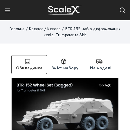
Головна
/
Каталог
/
Колеса
/
BTR-152 набір деформованих
коліс, Trumpeter та Skif
Обкладинка
Вміст набору
На моделі