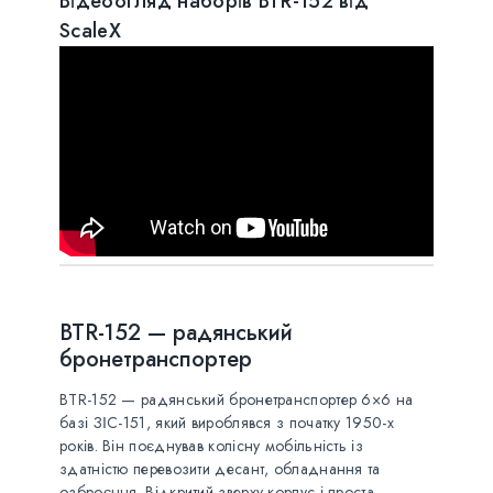
Відеоогляд наборів BTR-152 від
ScaleX
BTR-152 — радянський
бронетранспортер
BTR-152 — радянський бронетранспортер 6×6 на
базі ЗІС-151, який вироблявся з початку 1950-х
років. Він поєднував колісну мобільність із
здатністю перевозити десант, обладнання та
озброєння. Відкритий зверху корпус і проста