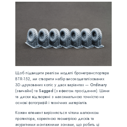
Щоб підвищити реалізм моделі бронетранспортера
BTR-152, ми створили набір високодеталізованих
3D-друкованих коліс у двох варіантах —
Ordinary
(звичайні) та
Sagged
(з ефектом просідання). Шини
та диски відтворені з максимальною точністю на
основі фотографій і технічних матеріалів.
Кожен елемент вирізняється чітким малюнком
протектора, коректною геометрією дисків та
акуратними монтажними зонами, що робить ці