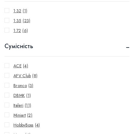
1:32
(1)
1:35
(23)
1:72
(6)
Сумісність
ACE
(4)
AFV Club
(8)
Bronco
(3)
DBMK
(1)
Italeri
(11)
Miniart
(2)
HobbyBoss
(4)