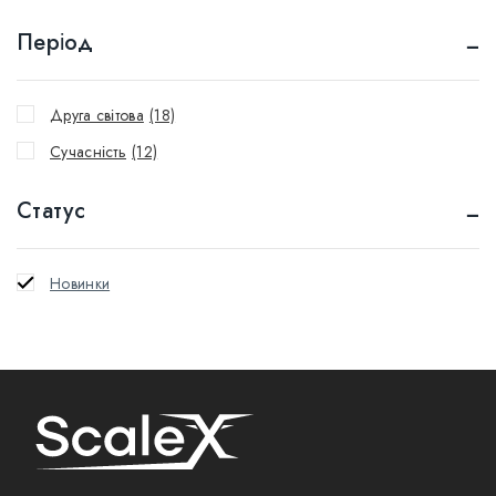
Meng
(6)
Період
Tamiya
(14)
Trumpeter
(2)
Друга світова
(18)
Сучасність
(12)
Статус
Новинки