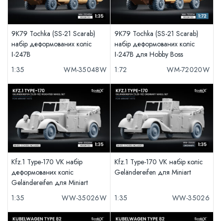
9K79 Tochka (SS-21 Scarab)
9K79 Tochka (SS-21 Scarab)
набір деформованих коліс
набір деформованих коліс
І-247B
І-247B для Hobby Boss
1:35
WM-35048W
1:72
WM-72020W
Kfz.1 Type-170 VK набір
Kfz.1 Type-170 VK набір коліс
деформованих коліс
Geländereifen для Miniart
Geländereifen для Miniart
1:35
WW-35026W
1:35
WW-35026