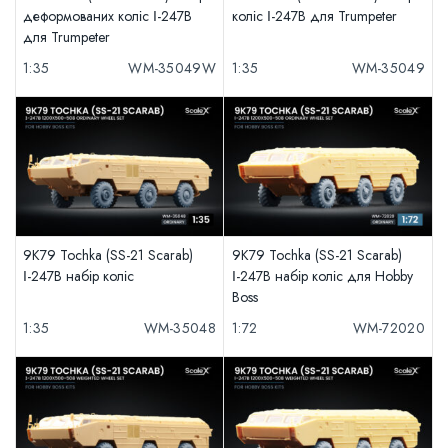
деформованих коліс І-247B
коліс І-247B для Trumpeter
для Trumpeter
1:35
WM-35049W
1:35
WM-35049
9K79 Tochka (SS-21 Scarab)
9K79 Tochka (SS-21 Scarab)
І-247B набір коліс
І-247B набір коліс для Hobby
Boss
1:35
WM-35048
1:72
WM-72020