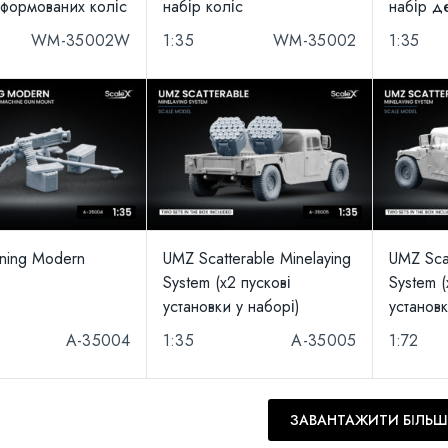
еформованих коліс
набір коліс
набір д
WM-35002W
1:35
WM-35002
1:35
ning Modern
UMZ Scatterable Minelaying
UMZ Scat
System (x2 пускові
System (
установки у наборі)
установк
A-35004
1:35
A-35005
1:72
ЗАВАНТАЖИТИ БІЛЬШ