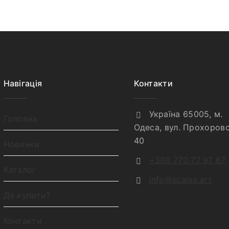
Навігація
Контакти
Україна 65005, м.
Головна
Одеса, вул. Прохоровс
40
Новинки
+380 770 77 97 67
Каталог
info@scalex.art
Де купити?
Контакти