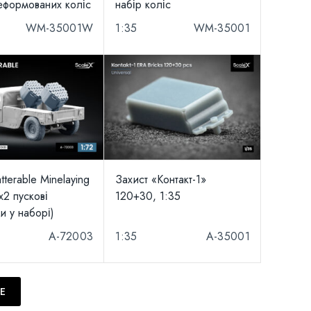
еформованих коліс
набір коліс
WM-35001W
1:35
WM-35001
terable Minelaying
Захист «Контакт-1»
x2 пускові
120+30, 1:35
и у наборі)
A-72003
1:35
A-35001
Е