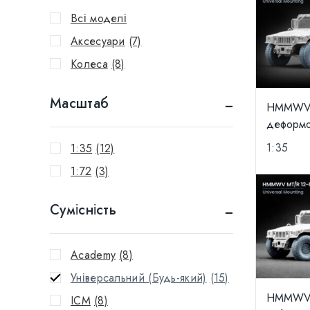
Всі моделі
Аксесуари
(7)
Колеса
(8)
Масштаб
HMMWV M
деформо
1:35
1:35
(12)
1:72
(3)
Сумісність
Academy
(8)
Універсальний (Будь-який)
(15)
HMMWV M
ICM
(8)